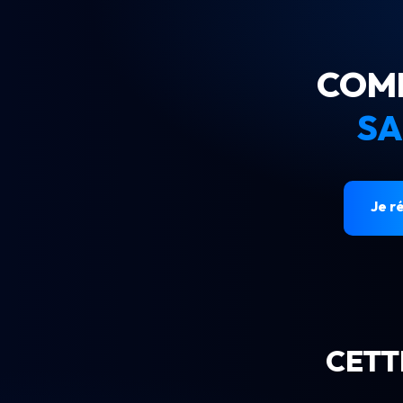
COMM
SA
Je r
CETT