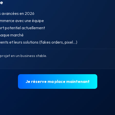
ce
us avancées en 2026
ommerce avec une équipe
ort potentiel actuellement
 chaque marché
nts et leurs solutions (fakes orders, pixel...)
projet en un business stable.
Je réserve ma place maintenant