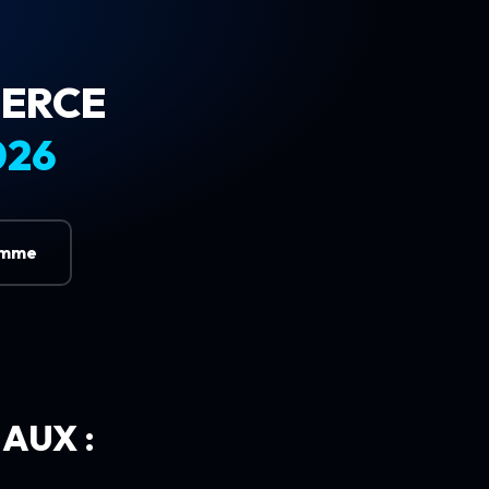
MERCE
026
amme
AUX :